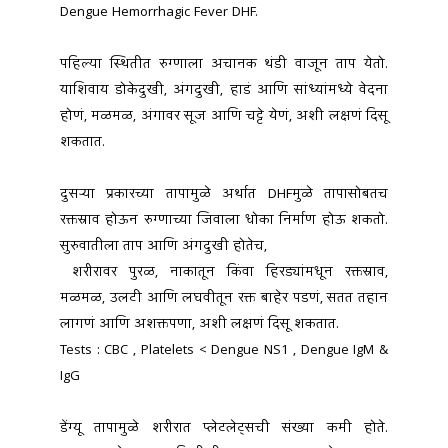
Dengue Hemorrhagic Fever DHF.
पहिल्या स्थितीत रुग्णाला अचानक थंडी वाजून ताप येतो. 
याशिवाय डोकेदुखी, अंगदुखी, हाडं आणि सांध्यांमध्ये वेदना 
होणं, मळमळ, अंगावर सूज आणि चट्टे येणं, अशी लक्षणं दिसू 
शकतात.
दुसऱ्या प्रकारच्या तापामुळे अर्थात DHFमुळे तापासोबतच 
रक्तस्राव होऊन रुग्णाच्या जिवाला धोका निर्माण होऊ शकतो. 
सुरुवातीला ताप आणि अंगदुखी होतेच, 
 शरीरावर पुरळ, नाकातून किंवा हिरड्यांमधून रक्तस्राव, 
मळमळ, उलटी आणि लघवीतून रक्त बाहेर पडणं, सतत तहान 
लागणं आणि अशक्तपणा, अशी लक्षणं दिसू शकतात.
Tests : CBC , Platelets < Dengue NS1 , Dengue IgM & 
IgG 
डेंग्यू तापामुळे शरीरात प्लेटलेट्सची संख्या कमी होते. 