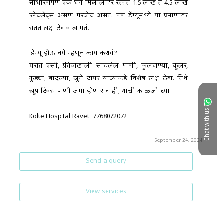
साधारणपणे एक घन मिलीलीटर रक्तात 1.5 लाख ते 4.5 लाख 
प्लेटलेट्स असणं गरजेचं असतं. पण डेंग्यूमध्ये या प्रमाणावर 
सतत लक्ष ठेवावं लागतं.
 डेंग्यू होऊ नये म्हणून काय करावं?
घरात एसी, फ्रीजखाली साचलेलं पाणी, फुलदाण्या, कूलर, 
कुंड्या, बादल्या, जुने टायर यांच्याकडे विशेष लक्ष ठेवा. तिथे 
खूप दिवस पाणी जमा होणार नाही, याची काळजी घ्या.
Chat with us
Kolte Hospital Ravet  7768072072 
September 24, 2024
Send a query
View services