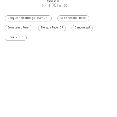
Share it on
Dengue Hemorrhagic Fever DHF
Kolte Hospital Ravet
Bonebreak Fever
Dengue Fever DF
Dengue IgM
Dengue NS1